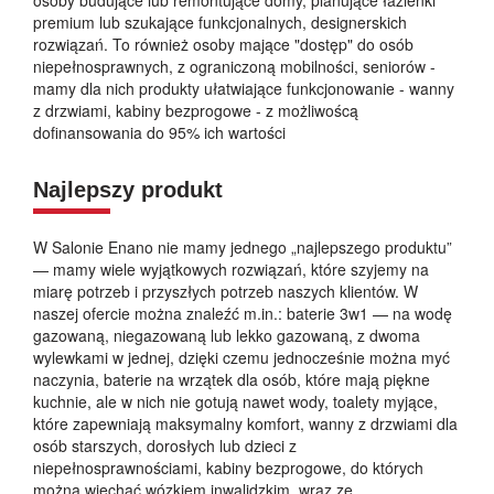
premium lub szukające funkcjonalnych, designerskich
rozwiązań. To również osoby mające "dostęp" do osób
niepełnosprawnych, z ograniczoną mobilności, seniorów -
mamy dla nich produkty ułatwiające funkcjonowanie - wanny
z drzwiami, kabiny bezprogowe - z możliwoścą
dofinansowania do 95% ich wartości
Najlepszy produkt
W Salonie Enano nie mamy jednego „najlepszego produktu”
— mamy wiele wyjątkowych rozwiązań, które szyjemy na
miarę potrzeb i przyszłych potrzeb naszych klientów. W
naszej ofercie można znaleźć m.in.: baterie 3w1 — na wodę
gazowaną, niegazowaną lub lekko gazowaną, z dwoma
wylewkami w jednej, dzięki czemu jednocześnie można myć
naczynia, baterie na wrzątek dla osób, które mają piękne
kuchnie, ale w nich nie gotują nawet wody, toalety myjące,
które zapewniają maksymalny komfort, wanny z drzwiami dla
osób starszych, dorosłych lub dzieci z
niepełnosprawnościami, kabiny bezprogowe, do których
można wjechać wózkiem inwalidzkim, wraz ze